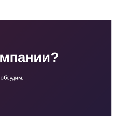
омпании?
 обсудим.