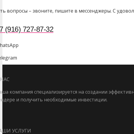
сть вопросы – звоните, пишите в мессенджеры. С удово
7 (916) 727-87-32
hatsApp
elegram
 НАС
аша компания специализируется на создании эффективн
ендере и получить необходимые инвестиции.
АШИ УСЛУГИ