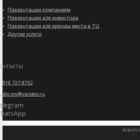
Презентации компаниям
Презентации для инвестора
Презентации для аренды места в ТЦ
Другие услуги
ОНТАКТЫ
7 916 727 8732
tudio.my@yandex.ru
elegram
hatsApp
Агентс