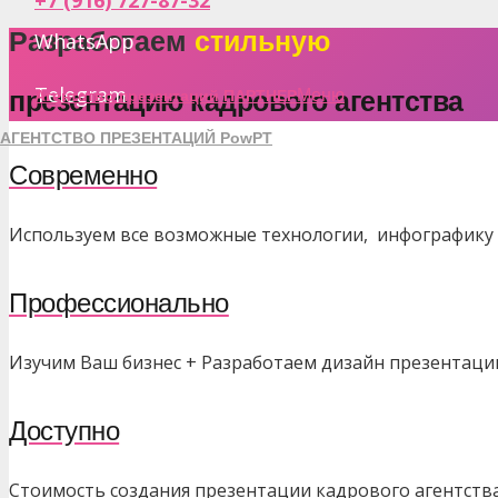
+7 (916) 727-87-32
Разработаем
стильную
WhatsApp
Telegram
Меню
Агентство презентаций ПАРТНЕР
презентацию кадрового агентства
АГЕНТСТВО ПРЕЗЕНТАЦИЙ PowPT
Современно
Используем все возможные технологии, инфографику 
Профессионально
Изучим Ваш бизнес + Разработаем дизайн презентац
Доступно
Стоимость создания презентации кадрового агентства 